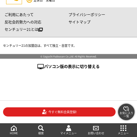
定休日 水曜日
ご利用にあたって
プライバシーポリシー
反社会的勢力への対応
サイトマップ
センチュリー21とは
センチュリー21の加盟店は、すべて独立・自営です。
© Saguchi Fudousan Co.,Ltd. All Rights Reserved.
パソコン版の表示に切り替える
今すぐ無料会員登録!
お気に入り
一覧
絞り込み検索
メニュー
ご相談・お問い合わせ
HOME
マイメニュー
検索
お問い合わせ
メニュー