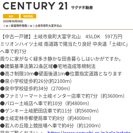
本店
物件情報
2020年06月08日
☆★☆新着物件情報☆★☆土岐市泉町大富字北山
【中古一戸建】土岐市泉町大富字北山 4SLDK 597万円
ミリオンハイツ土岐 南道路で陽当たり良好 中央道「土岐IC」
へ車で約7分
周りに家がなく緑多き静かな田舎暮らしはいかがですか。
●建築基準法第22条区域●宅地造成等規制法
●高さ制限10ｍ●壁面後退1ｍ●位置指定道路となります
●泉小学校徒歩約26分(約2100ｍ）
●泉中学校徒歩約34分（2700ｍ）
●ファミリーマート土岐インター店車で約7分（約3600ｍ）
●バロー土岐店へ車で約10分（約4800ｍ）
●ゲンキー土岐肥田店車で約11分（約5600ｍ）
●土岐定林寺郵便局車で約8分（約4000ｍ）
●若人の丘陸上競技場へ車で約4分（約1200ｍ）
是非ご覧ください→
https://www.saguchi-re.jp/sale/estate-