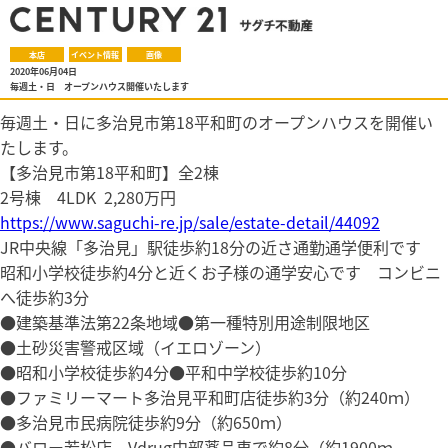
本店
イベント情報
画像
2020年06月04日
毎週土・日 オープンハウス開催いたします
毎週土・日に多治見市第18平和町のオープンハウスを開催い
たします。
【多治見市第18平和町】全2棟
2号棟 4LDK 2,280万円
https://www.saguchi-re.jp/sale/estate-detail/44092
JR中央線「多治見」駅徒歩約18分の近さ通勤通学便利です
昭和小学校徒歩約4分と近くお子様の通学安心です コンビニ
へ徒歩約3分
●建築基準法第22条地域●第一種特別用途制限地区
●土砂災害警戒区域（イエロゾーン）
●昭和小学校徒歩約4分●平和中学校徒歩約10分
●ファミリーマート多治見平和町店徒歩約3分（約240ｍ）
●多治見市民病院徒歩約9分（約650ｍ）
●バロー若松店、Vdrug中部薬品車で約8分（約1900ｍ