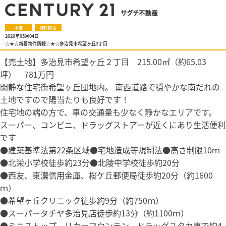
本店
物件情報
2020年05月04日
☆★☆新着物件情報☆★☆多治見市希望ヶ丘2丁目
【売土地】多治見市希望ヶ丘２丁目 215.00㎡（約65.03
坪） 781万円
閑静な住宅街希望ヶ丘団地内。 南西道路で穏やかな南だれの
土地ですので陽当たりも良好です！
住宅地の端の方で、車の交通量も少なく静かなエリアです。
スーパー、コンビニ、ドラッグストアーが近くにあり生活便利
です
●建築基準法第22条区域●宅地造成等規制法●高さ制限10ｍ
●北栄小学校徒歩約23分●北陵中学校徒歩約20分
●西友、東濃信用金庫、桜ケ丘郵便局徒歩約20分（約1600
ｍ）
●希望ヶ丘クリニック徒歩約9分（約750ｍ）
●スーパータチヤ多治見店徒歩約13分（約1100ｍ）
●ミニストップ、リカーマウンテン、ドラッグユタカ車で約4