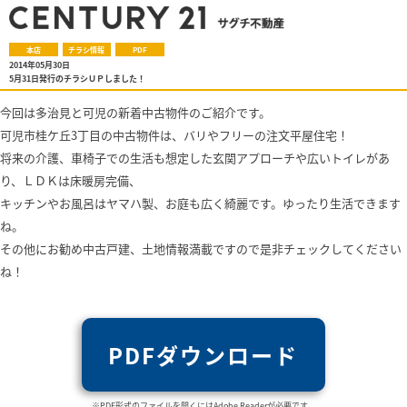
本店
チラシ情報
PDF
2014年05月30日
5月31日発行のチラシＵＰしました！
今回は多治見と可児の新着中古物件のご紹介です。
可児市桂ケ丘3丁目の中古物件は、バリやフリーの注文平屋住宅！
将来の介護、車椅子での生活も想定した玄関アプローチや広いトイレが
あ
り、ＬＤＫは床暖房完備、
キッチンやお風呂はヤマハ製、
お庭も広く綺麗です。ゆったり生活できます
ね。
その他にお勧め中古戸建、土地情報満載ですので是非チェックしてください
ね！
PDFダウンロード
※PDF形式のファイルを開くにはAdobe Readerが必要です。