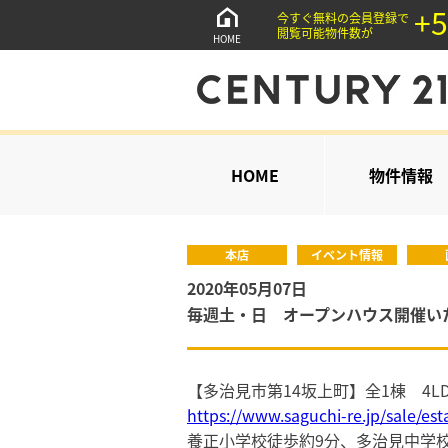
+5
今すぐ無料の会員登録で
閲覧可能物件数が
HOME
HOME
物件情報
本店
イベント情報
2020年05月07日
毎週土・日 オープンハウス開催い
【多治見市第14坂上町】全1棟 4LDK
https://www.saguchi-re.jp/sale/est
養正小学校徒歩約9分、多治見中学