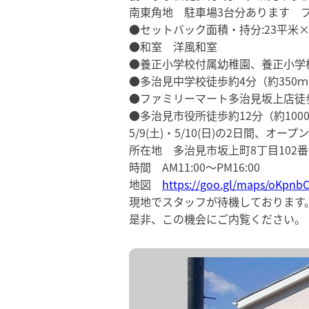
南東角地 駐車場3台分あります 
●セットバック面積・持分:23平米×1
●和室 洋風和室
●養正小学校付属幼稚園、養正小学校
●多治見中学校徒歩約4分（約350
●ファミリーマート多治見坂上店徒歩
●多治見市役所徒歩約12分（約100
5/9(土)・5/10(日)の2日間、オ
所在地 多治見市坂上町8丁目102番
時間 AM11:00～PM16:00
地図
https://goo.gl/maps/oKpnb
現地でスタッフが待機しております
是非、この機会にご内覧ください。