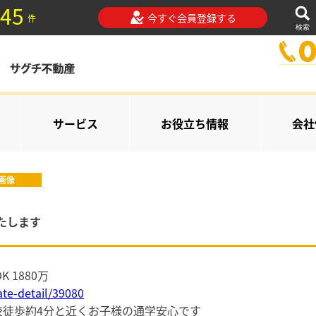
45
今すぐ会員登録する
件
検索
サービス
お役立ち情報
会社
画像
たします
 1880万
ate-detail/39080
校徒歩約4分と近くお子様の通学安心です