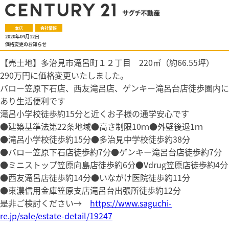
本店
会社情報
2020年04月12日
価格変更のお知らせ
【売土地】多治見市滝呂町１２丁目 220㎡（約66.55坪）
290万円に価格変更いたしました。
バロー笠原下石店、西友滝呂店、ゲンキー滝呂台店徒歩圏内に
あり生活便利です
滝呂小学校徒歩約15分と近くお子様の通学安心です
●建築基準法第22条地域●高さ制限10ｍ●外壁後退1ｍ
●滝呂小学校徒歩約15分●多治見中学校徒歩約38分
●バロー笠原下石店徒歩約7分●ゲンキー滝呂台店徒歩約7分
●ミニストップ笠原向島店徒歩約6分●Vdrug笠原店徒歩約4分
●西友滝呂店徒歩約14分●いながけ医院徒歩約11分
●東濃信用金庫笠原支店滝呂台出張所徒歩約12分
是非ご検討ください→
https://www.saguchi-
re.jp/sale/estate-detail/19247