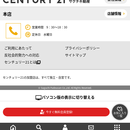
本店
店舗情報
営業時間 9：30～18：30
定休日 水曜日
ご利用にあたって
プライバシーポリシー
反社会的勢力への対応
サイトマップ
センチュリー21とは
センチュリー21の加盟店は、すべて独立・自営です。
© Saguchi Fudousan Co.,Ltd. All Rights Reserved.
パソコン版の表示に切り替える
今すぐ無料会員登録!
お気に入り
一覧
絞り込み検索
メニュー
ご相談・お問い合わせ