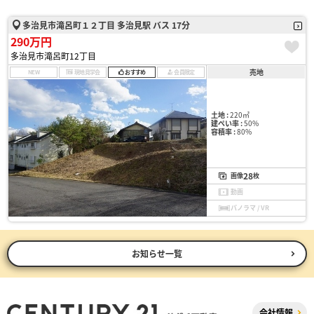
多治見市滝呂町１２丁目 多治見駅 バス 17分
290万円
多治見市滝呂町12丁目
売地
NEW
現地見学会
おすすめ
会員限定
土地 :
220㎡
建ぺい率 :
50%
容積率 :
80%
28
画像
枚
動画
パノラマ / VR
お知らせ一覧
会社情報