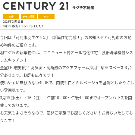
本店
チラシ情報
PDF
2014年03月13日
3月15日発行チラシUPしました！
今回は「可児市羽生ケ丘5丁目新築住宅完成！」のお知らせと可児市のお勧
め物件のご紹介です。
羽生ケ丘の新築物件は、
エコキュート付オール電化住宅！食器洗浄機付シス
テムキッチン！
全室LED照明付！
高気密・高断熱のアクアフォーム採用！
駐車スペース３台
分あります。
お庭も広々です！
使いやすい無駄のない4LDKで、内装も白とミルベージュを基調としたやさし
い雰囲気です。
3月15日(土）・16（日） 午前10：00～午後4：00までオープンハウスを開
催しております。
お天気もよさそうなので、是非ご家族でお越しください！お待ちいたしてお
ります！