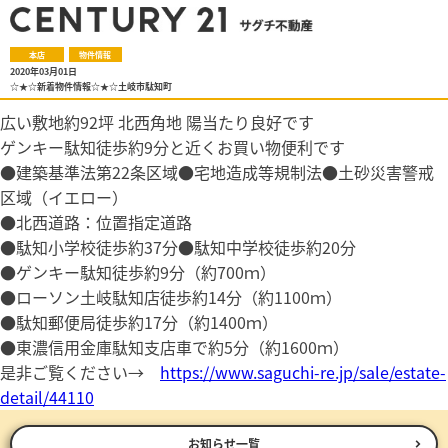
本店
物件情報
2020年03月01日
☆★☆新着物件情報☆★☆土岐市駄知町
広い敷地約92坪 北西角地 陽当たり良好です
ゲンキー駄知徒歩約9分と近くお買い物便利です
●建築基準法第22条区域●宅地造成等規制法●土砂災害警戒
区域（イエロー）
●北西道路：位置指定道路
●駄知小学校徒歩約37分●駄知中学校徒歩約20分
●ゲンキー駄知徒歩約9分（約700ｍ）
●ローソン土岐駄知店徒歩約14分（約1100ｍ）
●駄知郵便局徒歩約17分（約1400ｍ）
●東濃信用金庫駄知支店車で約5分（約1600ｍ）
是非ご覧ください→
https://www.saguchi-re.jp/sale/estate-
detail/44110
お知らせ一覧