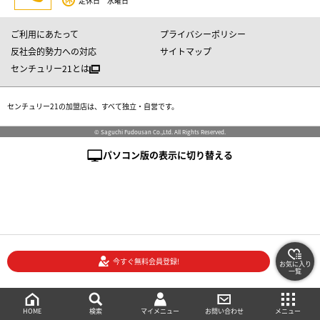
定休日 水曜日
ご利用にあたって
プライバシーポリシー
反社会的勢力への対応
サイトマップ
センチュリー21とは
センチュリー21の加盟店は、すべて独立・自営です。
© Saguchi Fudousan Co.,Ltd. All Rights Reserved.
パソコン版の表示に切り替える
今すぐ無料会員登録!
お気に入り
一覧
絞り込み検索
メニュー
ご相談・お問い合わせ
HOME
マイメニュー
検索
お問い合わせ
メニュー