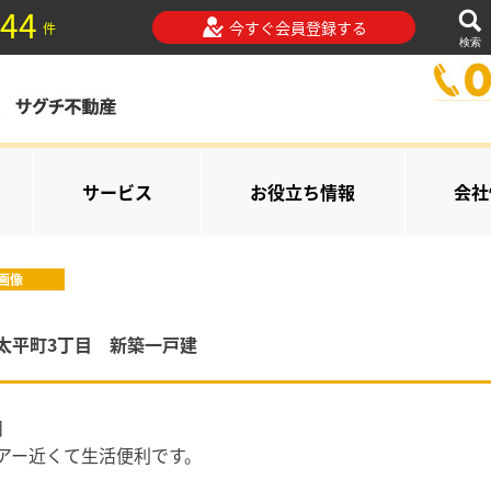
44
今すぐ会員登録する
件
検索
サービス
お役立ち情報
会社
画像
太平町3丁目 新築一戸建
目
アー近くて生活便利です。