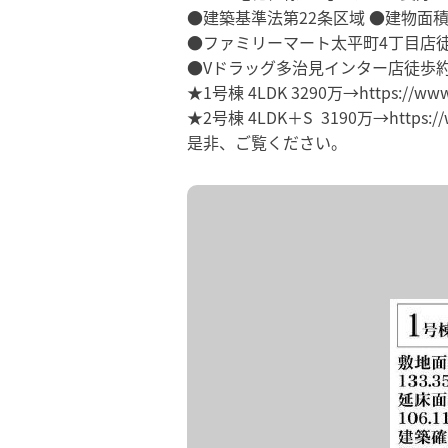
●建築基準法第22条区域 ●建物面
●ファミリーマート太平町4丁目店徒
●Vドラッグ多治見インター店徒歩約
★1号棟 4LDK 3290万→https://www.sag
★2号棟 4LDK＋S 3190万→https://www.
是非、ご覧ください。