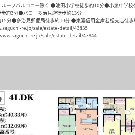
積 ルーフバルコニー除く ●池田小学校徒歩約10分●小泉中学校
歩約3分●バロー多治見店徒歩約13分
15分●多治見郵便局徒歩約10分 ●東濃信用金庫若松支店徒歩
uchi-re.jp/sale/estate-detail/43835
saguchi-re.jp/sale/estate-detail/43844