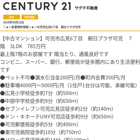
本店
物件情報
2019年09月23日
☆★☆新着物件情報☆★☆可児市広見6丁目 朝日プラザ可児
【中古マンション】可児市広見6丁目 朝日プラザ可児 ７
階 3LDK 785万円
最上階7階のお部屋です 陽当たり、通風良好です
コンビニ、スーパー、銀行、郵便局が徒歩圏内にあり生活便利
です
●ペット不可●漏水引当金200円/月●町内会費350円/月
●駐車場4000円～5000円/月（1住戸1台分は可能、承継可能）
●広見小学校徒歩約7分（約500ｍ）
●中部中学校徒歩約9分（約650ｍ）
●セブンイレブン可児広見店徒歩約2分（約140ｍ）
●ドン・キホーテUNY可児店徒歩約9分（約650ｍ）
●可児郵便局徒歩約5分（約400ｍ）
●東可児病院徒歩約10分（約750ｍ）
●バロー広見店徒歩約14分（約1100ｍ）