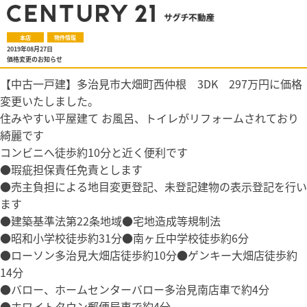
本店
物件情報
2019年08月27日
価格変更のお知らせ
【中古一戸建】多治見市大畑町西仲根 3DK 297万円に価格
変更いたしました。
住みやすい平屋建て お風呂、トイレがリフォームされており
綺麗です
コンビニへ徒歩約10分と近く便利です
●瑕疵担保責任免責とします
●売主負担による地目変更登記、未登記建物の表示登記を行い
ます
●建築基準法第22条地域●宅地造成等規制法
●昭和小学校徒歩約31分●南ヶ丘中学校徒歩約6分
●ローソン多治見大畑店徒歩約10分●ゲンキー大畑店徒歩約
14分
●バロー、ホームセンターバロー多治見南店車で約4分
●ホワイトタウン郵便局車で約4分