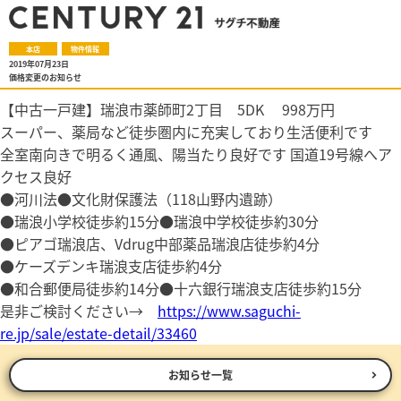
本店
物件情報
2019年07月23日
価格変更のお知らせ
【中古一戸建】瑞浪市薬師町2丁目 5DK 998万円
スーパー、薬局など徒歩圏内に充実しており生活便利です
全室南向きで明るく通風、陽当たり良好です 国道19号線へア
クセス良好
●河川法●文化財保護法（118山野内遺跡）
●瑞浪小学校徒歩約15分●瑞浪中学校徒歩約30分
●ピアゴ瑞浪店、Vdrug中部薬品瑞浪店徒歩約4分
●ケーズデンキ瑞浪支店徒歩約4分
●和合郵便局徒歩約14分●十六銀行瑞浪支店徒歩約15分
是非ご検討ください→
https://www.saguchi-
re.jp/sale/estate-detail/33460
お知らせ一覧