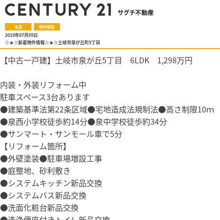
本店
物件情報
2019年07月05日
☆★☆新着物件情報☆★☆土岐市泉が丘町5丁目
【中古一戸建】土岐市泉が丘5丁目 6LDK 1,298万円
内装・外装リフォーム中
駐車スペース3台あります
●建築基準法第22条区域●宅地造成法規制法●高さ制限10ｍ
●泉西小学校徒歩約14分●泉中学校徒歩約34分
●サンマート・サンモール車で5分
【リフォーム箇所】
●外壁塗装●駐車場増設工事
●庭整地、砂利敷き
●システムキッチン新品交換
●システムバス新品交換
●洗面化粧台新品交換
●洗浄便座付きトイレ新品交換