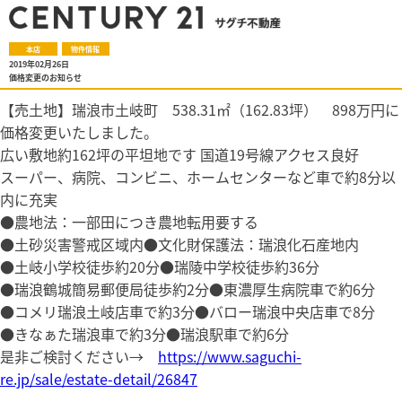
本店
物件情報
2019年02月26日
価格変更のお知らせ
【売土地】瑞浪市土岐町 538.31㎡（162.83坪） 898万円に
価格変更いたしました。
広い敷地約162坪の平坦地です 国道19号線アクセス良好
スーパー、病院、コンビニ、ホームセンターなど車で約8分以
内に充実
●農地法：一部田につき農地転用要する
●土砂災害警戒区域内●文化財保護法：瑞浪化石産地内
●土岐小学校徒歩約20分●瑞陵中学校徒歩約36分
●瑞浪鶴城簡易郵便局徒歩約2分●東濃厚生病院車で約6分
●コメリ瑞浪土岐店車で約3分●バロー瑞浪中央店車で8分
●きなぁた瑞浪車で約3分●瑞浪駅車で約6分
是非ご検討ください→
https://www.saguchi-
re.jp/sale/estate-detail/26847