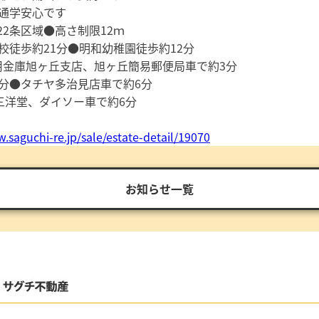
の通学安心です
2条区域●高さ制限12ｍ
校徒歩約21分●明和幼稚園徒歩約12分
用金庫旭ヶ丘支店、旭ヶ丘簡易郵便局車で約3分
分●タチヤ多治見店車で約6分
、三洋堂、ダイソー車で約6分
.saguchi-re.jp/sale/estate-detail/19070
お知らせ一覧