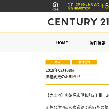
+5
今すぐ無料の会員登録で
閲覧可能物件数が
HOME
HOME
物件情報
本店
物件情報
2019年02月08日
価格変更のお知らせ
【売土地】多治見市明和町2丁目 288
閑静な住宅街の東道路で約87坪の