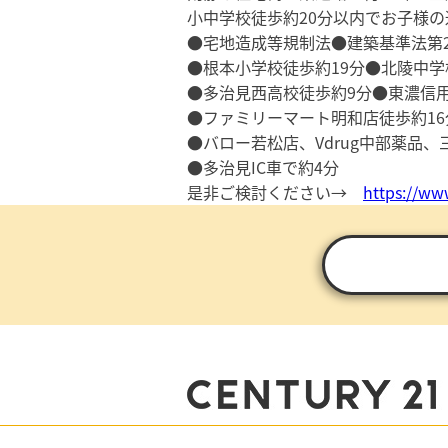
小中学校徒歩約20分以内でお子様
●宅地造成等規制法●建築基準法第2
●根本小学校徒歩約19分●北陵中学
●多治見西高校徒歩約9分●東濃信
●ファミリーマート明和店徒歩約16
●バロー若松店、Vdrug中部薬品
●多治見IC車で約4分
是非ご検討ください→
https://www