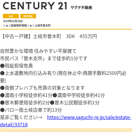
本店
物件情報
2019年01月25日
☆★☆新着物件情報☆★☆土岐市曽木町
【中古一戸建】土岐市曽木町 3DK 455万円
自然豊かな環境 住みやすい平屋建て
市民バス「曽木支所」まで徒歩約1分です
●瑕疵担保免責
●上水道敷地内引込み有り(現在休止中:再開手数料2500円必
要)
●南側プレハブも売買の対象となります
●濃南小学校徒歩約41分●濃南中学校徒歩約41分
●曽木郵便局徒歩約2分●曽木公民館徒歩約1分
●バロー南土岐店車で約13分
是非ご覧ください→
https://www.saguchi-re.jp/sale/estate-
detail/33718