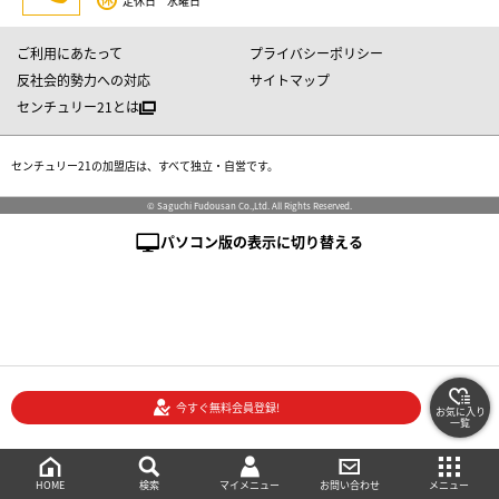
定休日 水曜日
ご利用にあたって
プライバシーポリシー
反社会的勢力への対応
サイトマップ
センチュリー21とは
センチュリー21の加盟店は、すべて独立・自営です。
© Saguchi Fudousan Co.,Ltd. All Rights Reserved.
パソコン版の表示に切り替える
今すぐ無料会員登録!
お気に入り
一覧
絞り込み検索
メニュー
ご相談・お問い合わせ
HOME
マイメニュー
検索
お問い合わせ
メニュー