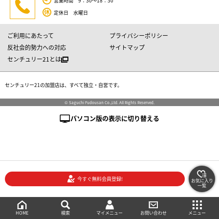
営業時間 9：30～18：30
定休日 水曜日
ご利用にあたって
プライバシーポリシー
反社会的勢力への対応
サイトマップ
センチュリー21とは
センチュリー21の加盟店は、すべて独立・自営です。
© Saguchi Fudousan Co.,Ltd. All Rights Reserved.
パソコン版の表示に切り替える
今すぐ無料会員登録!
お気に入り
一覧
絞り込み検索
メニュー
ご相談・お問い合わせ
HOME
マイメニュー
検索
お問い合わせ
メニュー