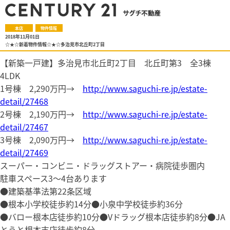
本店
物件情報
2018年11月01日
☆★☆新着物件情報☆★☆多治見市北丘町2丁目
【新築一戸建】多治見市北丘町2丁目 北丘町第3 全3棟
4LDK
1号棟 2,290万円→
http://www.saguchi-re.jp/estate-
detail/27468
2号棟 2,190万円→
http://www.saguchi-re.jp/estate-
detail/27467
3号棟 2,090万円→
http://www.saguchi-re.jp/estate-
detail/27469
スーパー・コンビニ・ドラッグストアー・病院徒歩圏内
駐車スペース3～4台あります
●建築基準法第22条区域
●根本小学校徒歩約14分●小泉中学校徒歩約36分
●バロー根本店徒歩約10分●Vドラッグ根本店徒歩約8分●JA
とうと根本支店徒歩約8分