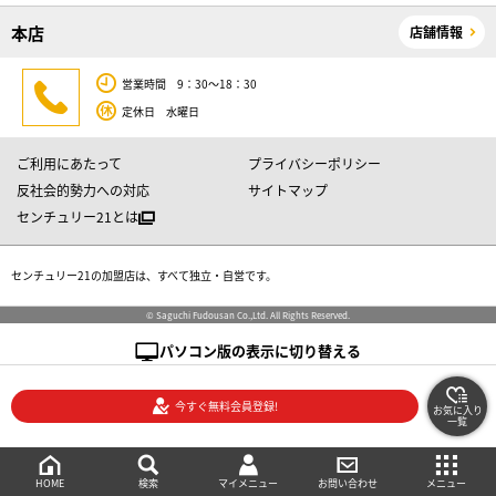
本店
店舗情報
営業時間 9：30～18：30
定休日 水曜日
ご利用にあたって
プライバシーポリシー
反社会的勢力への対応
サイトマップ
センチュリー21とは
センチュリー21の加盟店は、すべて独立・自営です。
© Saguchi Fudousan Co.,Ltd. All Rights Reserved.
パソコン版の表示に切り替える
今すぐ無料会員登録!
お気に入り
一覧
絞り込み検索
メニュー
ご相談・お問い合わせ
HOME
マイメニュー
検索
お問い合わせ
メニュー