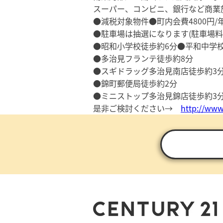
スーパー、コンビニ、銀行など商業
●減税対象物件●町内会費4800円/
●駐車場は抽選になります(駐車場料金2
●昭和小学校徒歩約6分●平和中学校
●多治見フランテ徒歩約8分
●スギドラッグ多治見南店徒歩約3
●錦町郵便局徒歩約2分
●ミニストップ多治見錦店徒歩約3
是非ご検討ください→
http://www.