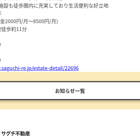
施設も徒歩圏内に充実しており生活便利な好立地
年
000円/月～8500円/月)
徒歩約11分
分
分
saguchi-re.jp/estate-detail/22696
お知らせ一覧