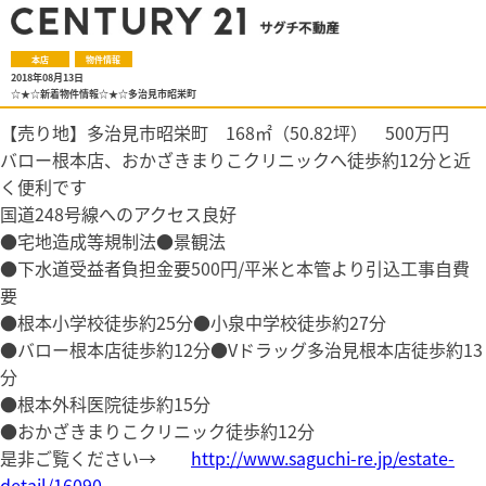
本店
物件情報
2018年08月13日
☆★☆新着物件情報☆★☆多治見市昭栄町
【売り地】多治見市昭栄町 168㎡（50.82坪） 500万円
バロー根本店、おかざきまりこクリニックへ徒歩約12分と近
く便利です
国道248号線へのアクセス良好
●宅地造成等規制法●景観法
●下水道受益者負担金要500円/平米と本管より引込工事自費
要
●根本小学校徒歩約25分●小泉中学校徒歩約27分
●バロー根本店徒歩約12分●Vドラッグ多治見根本店徒歩約13
分
●根本外科医院徒歩約15分
●おかざきまりこクリニック徒歩約12分
是非ご覧ください→
http://www.saguchi-re.jp/estate-
detail/16090