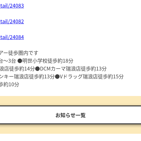
tail/24083
tail/24082
tail/24084
アー徒歩圏内です
台～3台 ●明世小学校徒歩約18分
浪店徒歩約14分●DCMカーマ瑞浪店徒歩約13分
ンキー瑞浪店徒歩約13分●Vドラッグ瑞浪店徒歩約15分
約10分
お知らせ一覧