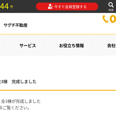
44
今すぐ会員登録する
件
検索
サービス
お役立ち情報
会社
全3棟 完成しました
 全3棟が完成しました
非ご覧ください。