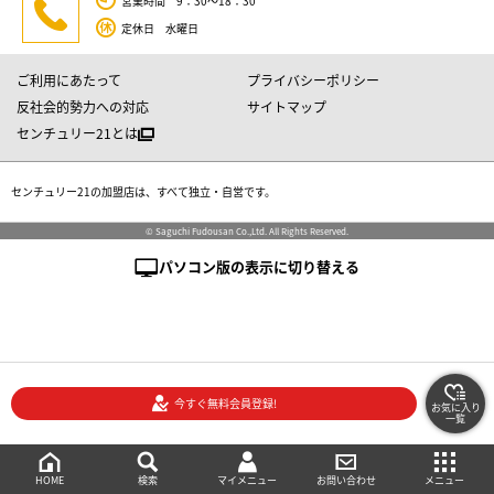
営業時間 9：30～18：30
定休日 水曜日
ご利用にあたって
プライバシーポリシー
反社会的勢力への対応
サイトマップ
センチュリー21とは
センチュリー21の加盟店は、すべて独立・自営です。
© Saguchi Fudousan Co.,Ltd. All Rights Reserved.
パソコン版の表示に切り替える
今すぐ無料会員登録!
お気に入り
一覧
絞り込み検索
メニュー
ご相談・お問い合わせ
HOME
マイメニュー
検索
お問い合わせ
メニュー