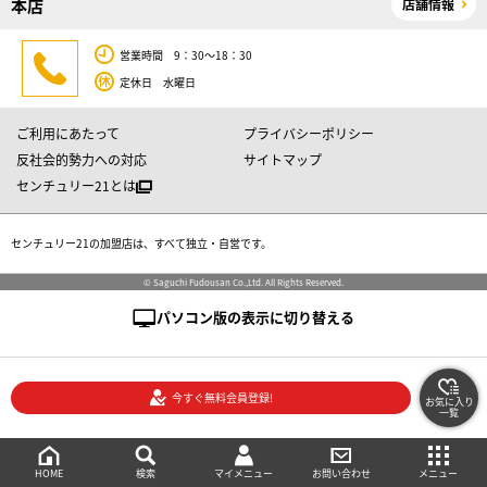
本店
店舗情報
営業時間 9：30～18：30
定休日 水曜日
ご利用にあたって
プライバシーポリシー
反社会的勢力への対応
サイトマップ
センチュリー21とは
センチュリー21の加盟店は、すべて独立・自営です。
© Saguchi Fudousan Co.,Ltd. All Rights Reserved.
パソコン版の表示に切り替える
今すぐ無料会員登録!
お気に入り
一覧
絞り込み検索
メニュー
ご相談・お問い合わせ
HOME
マイメニュー
検索
お問い合わせ
メニュー