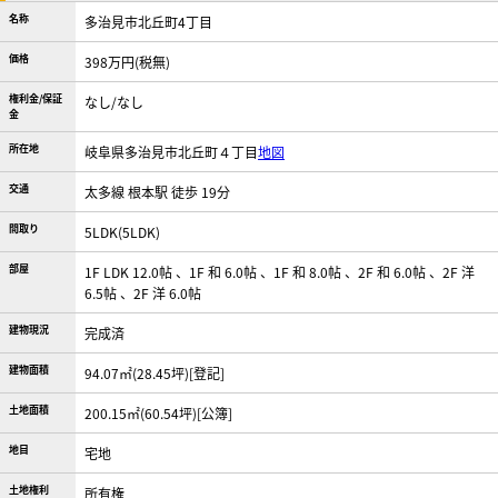
名称
多治見市北丘町4丁目
価格
398万円(税無)
権利金/保証
なし/なし
金
所在地
岐阜県多治見市北丘町４丁目
地図
交通
太多線 根本駅 徒歩 19分
間取り
5LDK(5LDK)
部屋
1F LDK 12.0帖 、1F 和 6.0帖 、1F 和 8.0帖 、2F 和 6.0帖 、2F 洋
6.5帖 、2F 洋 6.0帖
建物現況
完成済
建物面積
94.07㎡(28.45坪)[登記]
土地面積
200.15㎡(60.54坪)[公簿]
地目
宅地
土地権利
所有権