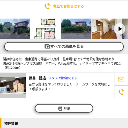
電話でお問合せする
すべての画像を見る
閑静な住宅街 南東道路で陽当たり良好 駐車場1台ですが増設可能な敷地あり
国道248号線へアクセス良好 バロー、Vdrug根本店、デイリーヤマザキへ車で約2分
（約1200ｍ）
野呂 建途
スタッフ情報はこちら
昔から野球をやっておりました！チームワークを大切にし
て頑張ります！
印刷
物件情報