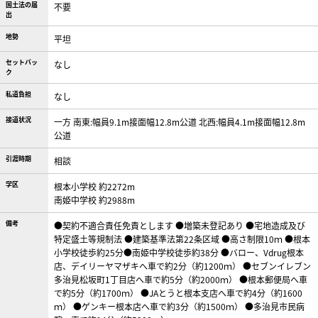
国土法の届
不要
出
地勢
平坦
セットバッ
なし
ク
私道負担
なし
接道状況
一方 南東:幅員9.1m接面幅12.8m公道 北西:幅員4.1m接面幅12.8m
公道
引渡時期
相談
学区
根本小学校 約2272m
南姫中学校 約2988m
備考
●契約不適合責任免責とします ●増築未登記あり ●宅地造成及び
特定盛土等規制法 ●建築基準法第22条区域 ●高さ制限10ｍ ●根本
小学校徒歩約25分●南姫中学校徒歩約38分 ●バロー、Vdrug根本
店、デイリーヤマザキへ車で約2分（約1200ｍ） ●セブンイレブン
多治見松坂町1丁目店へ車で約5分（約2000ｍ） ●根本郵便局へ車
で約5分（約1700ｍ） ●JAとうと根本支店へ車で約4分（約1600
ｍ） ●ゲンキー根本店へ車で約3分（約1500ｍ） ●多治見市民病