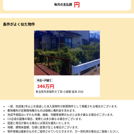
円
毎月の支払額
条件がよく似た物件
中古一戸建て
346万円
多治見市赤坂町８丁目 小泉駅 徒歩 25分
一部、完成後1年以上を経過した未入居物件が新築物件として掲載される場合がございます。
敷地権利が定期借地権のものは価格に権利金を含みます。
完成予想図はいずれも外構、植栽、外観等実際のものとは多少異なる場合がございます。
CG合成の画像の場合、実際とは多少異なる場合がございます。
図面と現況が異なる場合には現況を優先いたします。
地積、建物床面積、仕様に変更が生じる場合がございます。
物件情報は最新のものをご提供させていただきますが、万一売約済の場合はご容赦ください。