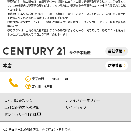
建築条件付土地の販売は、売買契約後一定期間内に売主との間で建築請負契約を結ぶことが条件とな
り、この期間内に建築請負契約が成立しない場合は、受領金を全額返済した上で土地売買契約は白紙
となります。
掲載物件の取引態様が「仲介」「一般」「専属」「専任」となっているものは、ご成約の際に規定の
手数料及びそれに係わる消費税を別途申し受けます。
間取り表示のSはサービスルーム(納戸)の略称です。WICはウォークインクローゼット、DENは書斎の
略称です。
参考プランは、土地の購入者の設計プランの参考に資するための一例であって、参考プランを採用す
るか否かは土地購入者の自由な判断に委ねられます。
会社情報
本店
店舗情報
営業時間 9：30～18：30
定休日 水曜日
ご利用にあたって
プライバシーポリシー
反社会的勢力への対応
サイトマップ
センチュリー21とは
センチュリー21の加盟店は、すべて独立・自営です。