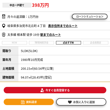
398万円
中古一戸建て
月々の返済額：1万円台
ローンシミュレーション
岐阜県多治見市北丘町４丁目
表示住所までのルート
太多線 根本駅 徒歩 19分
駅までのルート
NEW
現地見学会
おすすめ
会員限定
間取り
5LDK(5LDK)
築年月
1980年10月完成
土地面積
200.15㎡(60.54坪)[公簿]
建物面積
94.07㎡(28.45坪)[登記]
今すぐ会員登録する
資料請求
お気に入りに追加