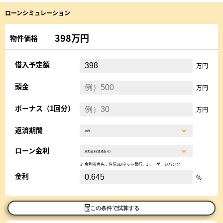
ローンシミュレーション
398万円
物件価格
借入予定額
万円
頭金
万円
ボーナス（1回分）
万円
返済期間
ローン金利
※ 金利参考先：住信SBIネット銀行、Jモーゲージバンク
金利
%
この条件で試算する