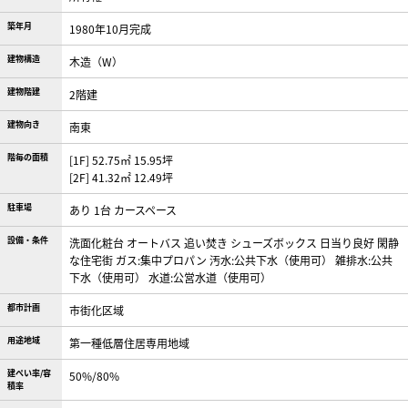
築年月
1980年10月完成
建物構造
木造（W）
建物階建
2階建
建物向き
南東
階毎の面積
[1F] 52.75㎡ 15.95坪
[2F] 41.32㎡ 12.49坪
駐車場
あり 1台 カースペース
設備・条件
洗面化粧台
オートバス
追い焚き
シューズボックス
日当り良好
閑静
な住宅街
ガス:集中プロパン
汚水:公共下水（使用可）
雑排水:公共
下水（使用可）
水道:公営水道（使用可）
都市計画
市街化区域
用途地域
第一種低層住居専用地域
建ぺい率/容
50%/80%
積率