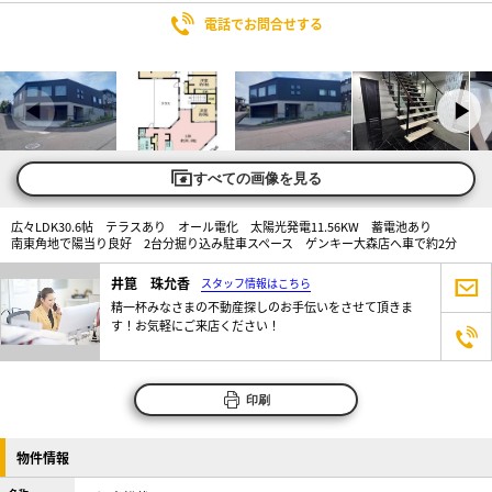
電話でお問合せする
すべての画像を見る
広々LDK30.6帖 テラスあり オール電化 太陽光発電11.56KW 蓄電池あり
南東角地で陽当り良好 2台分掘り込み駐車スペース ゲンキー大森店へ車で約2分
井箟 珠允香
スタッフ情報はこちら
精一杯みなさまの不動産探しのお手伝いをさせて頂きま
す！お気軽にご来店ください！
印刷
物件情報