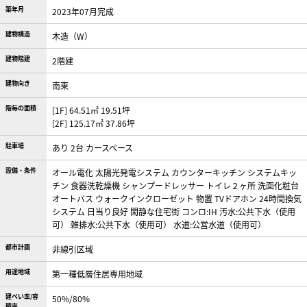
築年月
2023年07月完成
建物構造
木造（W）
建物階建
2階建
建物向き
南東
階毎の面積
[1F] 64.51㎡ 19.51坪
[2F] 125.17㎡ 37.86坪
駐車場
あり 2台 カースペース
設備・条件
オール電化
太陽光発電システム
カウンターキッチン
システムキッ
チン
食器洗乾燥機
シャンプードレッサー
トイレ２ヶ所
洗面化粧台
オートバス
ウォークインクローゼット
物置
TVドアホン
24時間換気
システム
日当り良好
閑静な住宅街
コンロ:IH
汚水:公共下水（使用
可）
雑排水:公共下水（使用可）
水道:公営水道（使用可）
都市計画
非線引区域
用途地域
第一種低層住居専用地域
建ぺい率/容
50%/80%
積率