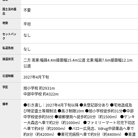
国土法の届
不要
出
地勢
平坦
セットバッ
なし
ク
私道負担
なし
接道状況
二方 南東:幅員4.4m接面幅15.4m公道 北東:幅員7.6m接面幅12.1m
公道
引渡時期
2027年4月下旬
学区
旭小学校 約2931m
中部中学校 約4322m
備考
●引き渡し：2027年4月下旬以降 ●未登記部分あり ●宅地造成及
び特定盛土等規制法 ●高さ制限10ｍ ●旭小学校徒歩約31分●中部
中学校徒歩約59分 ●姫郵便局へ徒歩約20分（約1500ｍ） ●ゲンキ
ー大森店へ車で約2分（約1000ｍ） ●ファミリーマート可児下切店
へ車で約4分（約2000ｍ） ●バロー広見店、Vdrug中部薬品へ車で
約8分（約4200ｍ） ●東可児病院へ車で約9分（約4400ｍ） ●東濃