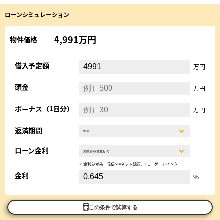
ローンシミュレーション
4,991万円
物件価格
借入予定額
万円
頭金
万円
ボーナス（1回分）
万円
返済期間
ローン金利
※ 金利参考先：住信SBIネット銀行、Jモーゲージバンク
金利
%
この条件で試算する