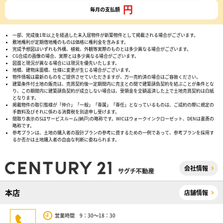
円
毎月の支払額
一部、完成後1年以上を経過した未入居物件が新築物件として掲載される場合がございます。
敷地権利が定期借地権のものは価格に権利金を含みます。
完成予想図はいずれも外構、植栽、外観等実際のものとは多少異なる場合がございます。
CG合成の画像の場合、実際とは多少異なる場合がございます。
図面と現況が異なる場合には現況を優先いたします。
地積、建物床面積、仕様に変更が生じる場合がございます。
物件情報は最新のものをご提供させていただきますが、万一売約済の場合はご容赦ください。
建築条件付土地の販売は、売買契約後一定期間内に売主との間で建築請負契約を結ぶことが条件とな
り、この期間内に建築請負契約が成立しない場合は、受領金を全額返済した上で土地売買契約は白紙
となります。
掲載物件の取引態様が「仲介」「一般」「専属」「専任」となっているものは、ご成約の際に規定の
手数料及びそれに係わる消費税を別途申し受けます。
間取り表示のSはサービスルーム(納戸)の略称です。WICはウォークインクローゼット、DENは書斎の
略称です。
参考プランは、土地の購入者の設計プランの参考に資するための一例であって、参考プランを採用す
るか否かは土地購入者の自由な判断に委ねられます。
会社情報
本店
店舗情報
営業時間 9：30～18：30