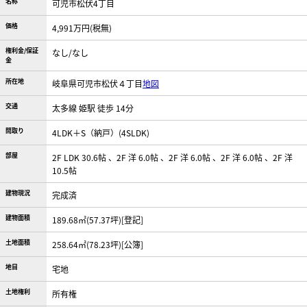
名称
可児市松伏4丁目
価格
4,991万円(税無)
権利金/保証
なし/なし
金
所在地
岐阜県可児市松伏４丁目
地図
交通
太多線 姫駅 徒歩 14分
間取り
4LDK＋S（納戸）(4SLDK)
部屋
2F LDK 30.6帖 、2F 洋 6.0帖 、2F 洋 6.0帖 、2F 洋 6.0帖 、2F 洋
10.5帖
建物現況
完成済
建物面積
189.68㎡(57.37坪)[登記]
土地面積
258.64㎡(78.23坪)[公簿]
地目
宅地
土地権利
所有権