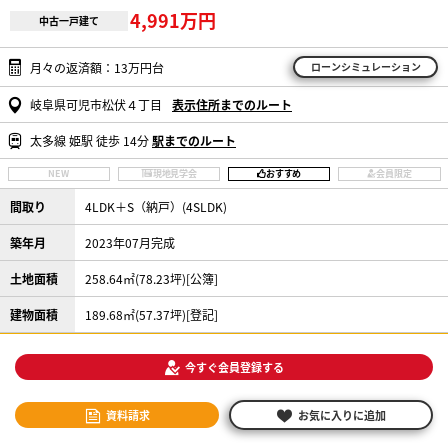
4,991万円
中古一戸建て
月々の返済額：13万円台
ローンシミュレーション
岐阜県可児市松伏４丁目
表示住所までのルート
太多線 姫駅 徒歩 14分
駅までのルート
NEW
現地見学会
おすすめ
会員限定
間取り
4LDK＋S（納戸）(4SLDK)
築年月
2023年07月完成
土地面積
258.64㎡(78.23坪)[公簿]
建物面積
189.68㎡(57.37坪)[登記]
今すぐ会員登録する
資料請求
お気に入りに追加