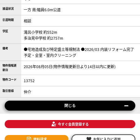
接道状況
一方 南:幅員6.0m公道
引渡時期
相談
学区
滝呂小学校 約552m
多治見中学校 約2757m
備考
●宅地造成及び特定盛土等規制法 ●2026/03 内装リフォーム完了
予定・全室・室内クリーニング
物件情報更
2026年08月05日(物件情報更新日より14日以内に更新)
新日
物件コード
13752
取引態様
仲介
閉じる
今すぐ会員登録する
資料請求
お気に入りに追加