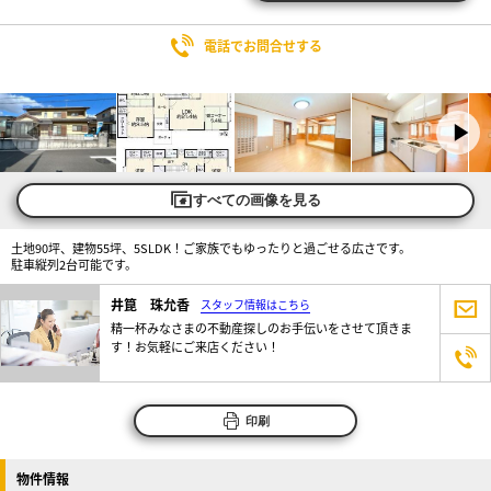
電話でお問合せする
すべての画像を見る
土地90坪、建物55坪、5SLDK！ご家族でもゆったりと過ごせる広さです。
駐車縦列2台可能です。
井箟 珠允香
スタッフ情報はこちら
精一杯みなさまの不動産探しのお手伝いをさせて頂きま
す！お気軽にご来店ください！
印刷
物件情報