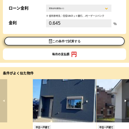
ローン金利
※ 金利参考先：住信SBIネット銀行、Jモーゲージバンク
金利
%
この条件で試算する
円
毎月の支払額
条件がよく似た物件
中古一戸建て
中古一戸建て