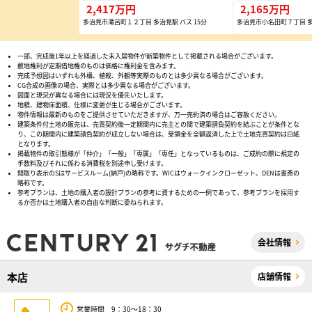
2,417万円
2,165万円
多治見市滝呂町１２丁目 多治見駅 バス 15分
多治見市小名田町７丁目 多
一部、完成後1年以上を経過した未入居物件が新築物件として掲載される場合がございます。
敷地権利が定期借地権のものは価格に権利金を含みます。
完成予想図はいずれも外構、植栽、外観等実際のものとは多少異なる場合がございます。
CG合成の画像の場合、実際とは多少異なる場合がございます。
図面と現況が異なる場合には現況を優先いたします。
地積、建物床面積、仕様に変更が生じる場合がございます。
物件情報は最新のものをご提供させていただきますが、万一売約済の場合はご容赦ください。
建築条件付土地の販売は、売買契約後一定期間内に売主との間で建築請負契約を結ぶことが条件とな
り、この期間内に建築請負契約が成立しない場合は、受領金を全額返済した上で土地売買契約は白紙
となります。
掲載物件の取引態様が「仲介」「一般」「専属」「専任」となっているものは、ご成約の際に規定の
手数料及びそれに係わる消費税を別途申し受けます。
間取り表示のSはサービスルーム(納戸)の略称です。WICはウォークインクローゼット、DENは書斎の
略称です。
参考プランは、土地の購入者の設計プランの参考に資するための一例であって、参考プランを採用す
るか否かは土地購入者の自由な判断に委ねられます。
会社情報
本店
店舗情報
営業時間 9：30～18：30