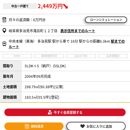
2,449万円
中古一戸建て
月々の返済額：6万円台
ローンシミュレーション
岐阜県多治見市滝呂町１２丁目
表示住所までのルート
中央本線（東海） 多治見駅 駅から車で 16分 駅からの距離6.3km
駅までの
ルート
NEW
現地見学会
おすすめ
会員限定
間取り
5LDK＋S（納戸）(5SLDK)
築年月
2004年09月完成
土地面積
298.79㎡(90.38坪)[公簿]
建物面積
183.5㎡(55.5坪)[登記]
今すぐ会員登録する
資料請求
お気に入りに追加