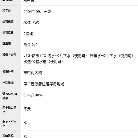
所有権
築年月
2004年09月完成
建物構造
木造（W）
建物階建
2階建
駐車場
あり 2台
設備・条件
ガス:都市ガス
汚水:公共下水（使用可）
雑排水:公共下水（使用可）
水道:公営水道（使用可）
都市計画
市街化区域
用途地域
第二種低層住居専用地域
建ぺい率/容
60%/100%
積率
国土法の届
不要
出
セットバッ
なし
ク
私道負担
なし