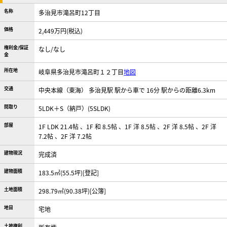
名称
多治見市滝呂町12丁目
価格
2,449万円(税込)
権利金/保証
なし/なし
金
所在地
岐阜県多治見市滝呂町１２丁目
地図
交通
中央本線（東海） 多治見駅 駅から車で 16分 駅からの距離6.3km
間取り
5LDK＋S（納戸）(5SLDK)
部屋
1F LDK 21.4帖 、1F 和 8.5帖 、1F 洋 8.5帖 、2F 洋 8.5帖 、2F 洋
7.2帖 、2F 洋 7.2帖
建物現況
完成済
建物面積
183.5㎡(55.5坪)[登記]
土地面積
298.79㎡(90.38坪)[公簿]
地目
宅地
土地権利