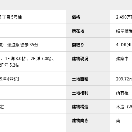
丁目 5号棟
価格
2,490
所在地
岐阜県
） 瑞浪駅 徒歩 35分
間取り
4LDK(4
帖 、1F 洋 3.0帖 、2F 洋 7.0帖 、
建物現況
建築中
2F 洋 5.2帖
19坪)[登記]
土地面積
209.72
土地権利
所有権
予定
建物構造
木造（
建物向き
南