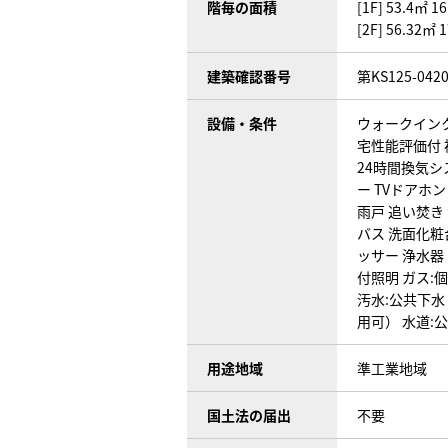
階毎の面積
[1F] 53.4㎡ 1
[2F] 56.32㎡ 
建築確認番号
第KS125-042
設備・条件
ウォークイン
宅性能評価付
24時間換気シ
ー
TVドアホン
雨戸
追い焚き
バス
洗面化粧
ッサー
浄水器
付照明
ガス:
汚水:公共下
用可）
水道:
用途地域
準工業地域
国土法の届出
不要