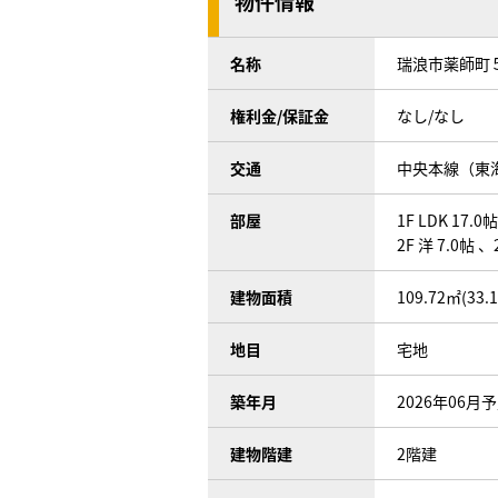
物件情報
名称
瑞浪市薬師町５
権利金/保証金
なし/なし
交通
中央本線（東海
部屋
1F LDK 17.0
2F 洋 7.0帖 、
建物面積
109.72㎡(33.
地目
宅地
築年月
2026年06月
建物階建
2階建