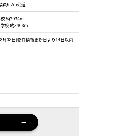
幅員6.2m公道
校 約2034m
学校 約3468m
年08月08日(物件情報更新日より14日以内