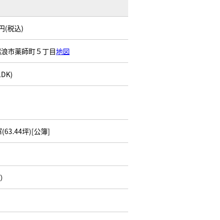
万円(税込)
瑞浪市薬師町５丁目
地図
LDK)
㎡(63.44坪)[公簿]
W）