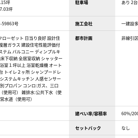
6.15坪
駐車場
あり 2
17.03坪
0-59863号
施工会社
一建設
クローゼット
日当り良好
設計住
都市計画
非線引
複層ガラス
建設住宅性能評価付
ステム
バルコニー
ディンプルキ
床下収納
全居室収納
シャッター
浴室１坪以上
浴室乾燥機
オート
台
トイレ２ヶ所
シャンプードレ
システムキッチン
人感センサー
個別プロパン
コンロ:ガス、三口
水（使用可）
雑排水:公共下水（使
公営水道（使用可）
建ぺい率/容積率
60%/20
セットバック
なし