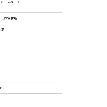
台 カースペース
多治見営業所
区域
0%