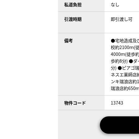
私道負担
なし
引渡時期
即引渡し可
備考
●宅地造成及
校約2100ｍ(
4000ｍ(徒歩
歩約8分) ●
分) ●ピアゴ瑞
ネスエ薬師店約
ンキ瑞浪店約10
瑞浪店約650ｍ
物件コード
13743