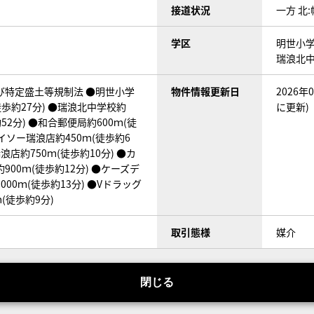
接道状況
一方 北:
学区
明世小学
瑞浪北中
び特定盛土等規制法 ●明世小学
物件情報更新日
2026
徒歩約27分) ●瑞浪北中学校約
に更新)
約52分) ●和合郵便局約600ｍ(徒
ダイソー瑞浪店約450ｍ(徒歩約6
浪店約750ｍ(徒歩約10分) ●カ
900ｍ(徒歩約12分) ●ケーズデ
00ｍ(徒歩約13分) ●Vドラッグ
(徒歩約9分)
取引態様
媒介
閉じる