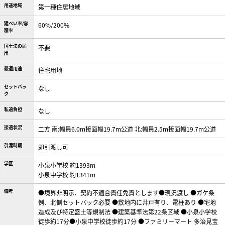
用途地域
第一種住居地域
建ぺい率/容
60%/200%
積率
国土法の届
不要
出
最適用途
住宅用地
セットバッ
なし
ク
私道負担
なし
接道状況
二方 南:幅員6.0m接面幅19.7m公道 北:幅員2.5m接面幅19.7m公道
引渡時期
即引渡し可
学区
小泉小学校 約1393m
小泉中学校 約1341m
備考
●境界非明示、契約不適合責任免責とします●現況渡し ●ガケ条
例、北側セットバック必要 ●敷地内に井戸有り、電柱あり ●宅地
造成及び特定盛土等規制法 ●建築基準法第22条区域 ●小泉小学校
徒歩約17分●小泉中学校徒歩約17分 ●ファミリーマート 多治見宝