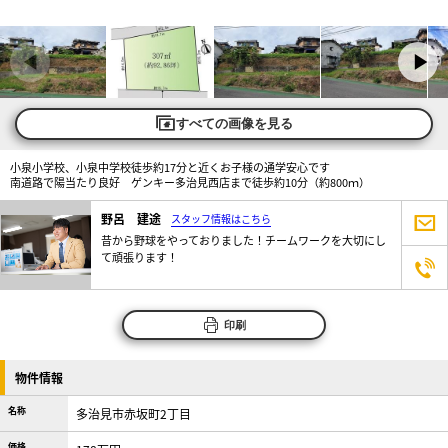
すべての画像を見る
小泉小学校、小泉中学校徒歩約17分と近くお子様の通学安心です
南道路で陽当たり良好 ゲンキー多治見西店まで徒歩約10分（約800ｍ）
野呂 建途
スタッフ情報はこちら
昔から野球をやっておりました！チームワークを大切にし
て頑張ります！
印刷
物件情報
名称
多治見市赤坂町2丁目
価格