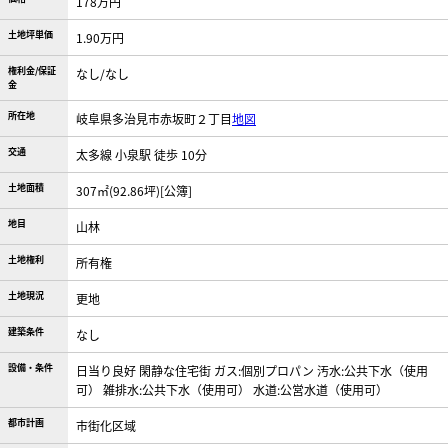
178万円
土地坪単価
1.90万円
権利金/保証
なし/なし
金
所在地
岐阜県多治見市赤坂町２丁目
地図
交通
太多線 小泉駅 徒歩 10分
土地面積
307㎡(92.86坪)[公簿]
地目
山林
土地権利
所有権
土地現況
更地
建築条件
なし
設備・条件
日当り良好
閑静な住宅街
ガス:個別プロパン
汚水:公共下水（使用
可）
雑排水:公共下水（使用可）
水道:公営水道（使用可）
都市計画
市街化区域