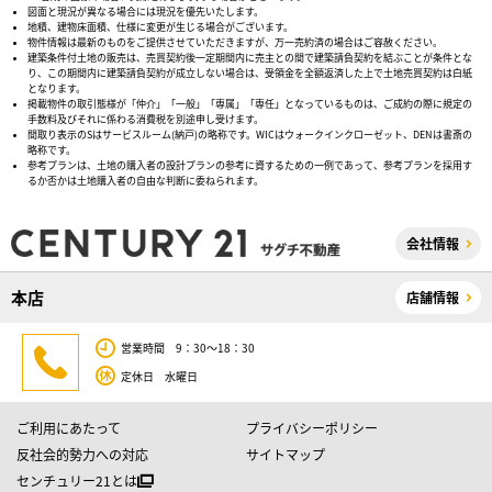
図面と現況が異なる場合には現況を優先いたします。
地積、建物床面積、仕様に変更が生じる場合がございます。
物件情報は最新のものをご提供させていただきますが、万一売約済の場合はご容赦ください。
建築条件付土地の販売は、売買契約後一定期間内に売主との間で建築請負契約を結ぶことが条件とな
り、この期間内に建築請負契約が成立しない場合は、受領金を全額返済した上で土地売買契約は白紙
となります。
掲載物件の取引態様が「仲介」「一般」「専属」「専任」となっているものは、ご成約の際に規定の
手数料及びそれに係わる消費税を別途申し受けます。
間取り表示のSはサービスルーム(納戸)の略称です。WICはウォークインクローゼット、DENは書斎の
略称です。
参考プランは、土地の購入者の設計プランの参考に資するための一例であって、参考プランを採用す
るか否かは土地購入者の自由な判断に委ねられます。
会社情報
本店
店舗情報
営業時間 9：30～18：30
定休日 水曜日
ご利用にあたって
プライバシーポリシー
反社会的勢力への対応
サイトマップ
センチュリー21とは