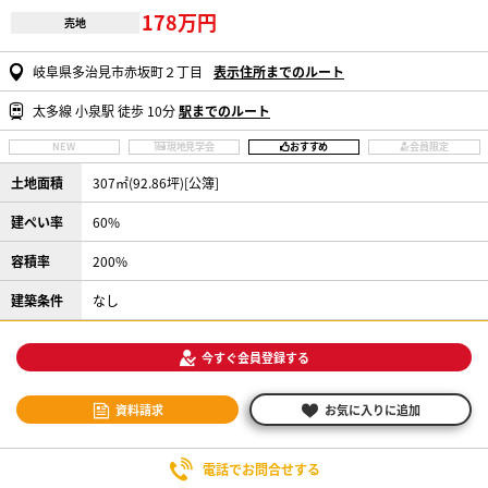
178万円
売地
岐阜県多治見市赤坂町２丁目
表示住所までのルート
太多線 小泉駅 徒歩 10分
駅までのルート
NEW
現地見学会
おすすめ
会員限定
土地面積
307㎡(92.86坪)[公簿]
建ぺい率
60%
容積率
200%
建築条件
なし
今すぐ会員登録する
資料請求
お気に入りに追加
電話でお問合せする