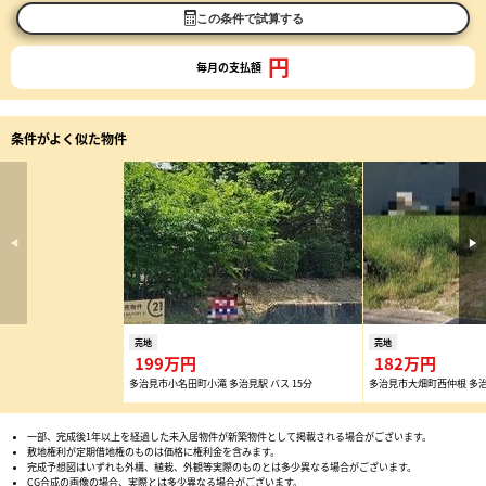
この条件で試算する
円
毎月の支払額
条件がよく似た物件
売地
売地
199万円
182万円
多治見市小名田町小滝 多治見駅 バス 15分
多治見市大畑町西仲根 多治見
一部、完成後1年以上を経過した未入居物件が新築物件として掲載される場合がございます。
敷地権利が定期借地権のものは価格に権利金を含みます。
完成予想図はいずれも外構、植栽、外観等実際のものとは多少異なる場合がございます。
CG合成の画像の場合、実際とは多少異なる場合がございます。