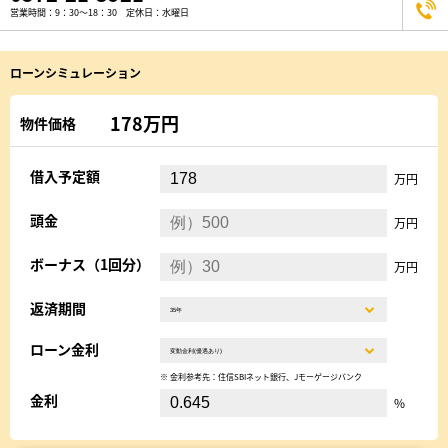
営業時間：9：30～18：30 定休日：水曜日
ローンシミュレーション
178万円
物件価格
借入予定額
万円
頭金
万円
ボーナス（1回分）
万円
返済期間
ローン金利
※ 金利参考先：住信SBIネット銀行、Jモーゲージバンク
金利
%