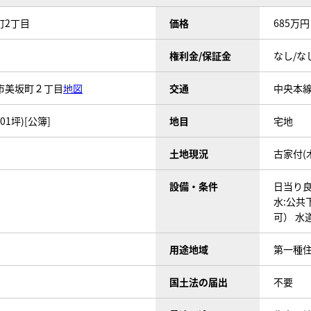
町2丁目
価格
685万円
権利金/保証金
なし/な
市美坂町２丁目
地図
交通
中央本線
.01坪)[公簿]
地目
宅地
土地現況
古家付(
設備・条件
日当り
水:公共
可）
水
用途地域
第一種
国土法の届出
不要