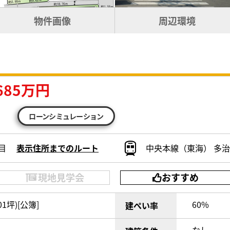
物件画像
周辺環境
685万円
ローンシミュレーション
目
表示住所までのルート
中央本線（東海） 多治
現地見学会
おすすめ
.01坪)[公簿]
60%
建ぺい率