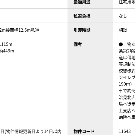
最適用途
住宅用
私道負担
なし
.2m接面幅12.6m私道
引渡時期
相談
115m
備考
●上物あ
約449m
条第2項
道は借地
等規制法
校徒歩約
ンイレ
190ｍ
車で約6
治見北店
局へ徒歩
上支店へ
病院へ車
05日(物件情報更新日より14日以内
物件コード
11643