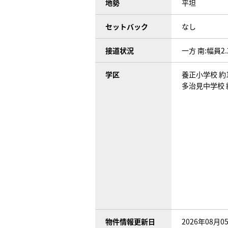
地勢
平坦
セットバック
なし
接道状況
一方 南:幅員2
学区
養正小学校 約1
多治見中学校 
物件情報更新日
2026年08月