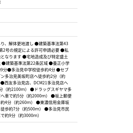
地
り、解体更地渡し ●建築基準法第43
第2号の規定による許可申請必要 ●私
となります ●宅地造成及び特定盛土
 ●建築基準法第22条区域 ●養正小学
9分●多治見中学校徒歩約4分 ●セブ
ブン多治見美坂町店へ徒歩約2分（約
） ●西友多治見店、DCM21多治見店へ
分（約2100ｍ） ●ドラッグスギヤマ多
へ車で約5分（約2000ｍ） ●坂上郵便
約4分（約260ｍ） ●東濃信用金庫坂
徒歩約7分（約500ｍ） ●多治見市民
で約9分（約3000ｍ）