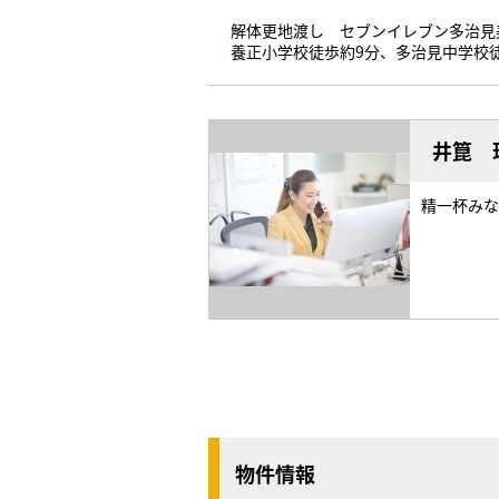
解体更地渡し セブンイレブン多治見
養正小学校徒歩約9分、多治見中学校
井箟 
精一杯みな
物件情報