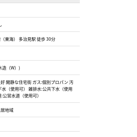
し
（東海） 多治見駅 徒歩 30分
木造（W）)
良好
閑静な住宅街
ガス:個別プロパン
汚
下水（使用可）
雑排水:公共下水（使用
道:公営水道（使用可）
住居地域